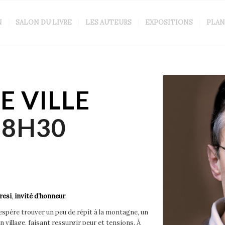
N
SALON DU LIVRE
LES AUTEURS
EXPOSITIONS
PLAN
E VILLE
18H30
resi
,
invité d’honneur
.
spère trouver un peu de répit à la montagne, un
n village, faisant ressurgir peur et tensions. À