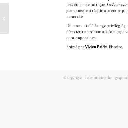
travers cette intrigue,
La Peur dan
permanente à réagir, à prendre pos
16h>17h – Entretien
connecté.
avec Simon François
Un moment d’échange privilégié pou
découvrir un roman à la fois capti
contemporaines.
Animé par
Vivien Bridel
, libraire.
© Copyright - Polar sur Meurthe - graphism