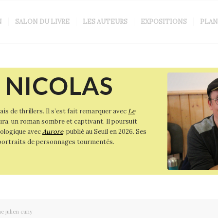
N
SALON DU LIVRE
LES AUTEURS
EXPOSITIONS
PLAN
 NICOLAS
is de thrillers. Il s’est fait remarquer avec
Le
 Jura, un roman sombre et captivant. Il poursuit
hologique avec
Aurore
, publié au Seuil en 2026. Ses
 portraits de personnages tourmentés.
e julien cuny