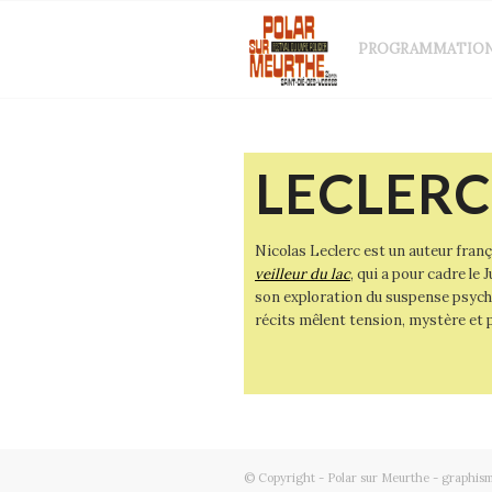
PROGRAMMATIO
LECLERC
Nicolas Leclerc est un auteur frança
veilleur du lac
, qui a pour cadre le
son exploration du suspense psyc
récits mêlent tension, mystère et
© Copyright - Polar sur Meurthe - graphism