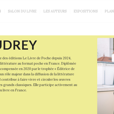
N
SALON DU LIVRE
LES AUTEURS
EXPOSITIONS
PLAN
UDREY
le des éditions Le Livre de Poche depuis 2024,
e littérature au format poche en France. Diplômée
écompensée en 2020 par le trophée « Éditrice de
un rôle majeur dans la diffusion de la littérature
l contribue à faire vivre et circuler les œuvres
 grands classiques. Elle participe activement au
 livre en France.