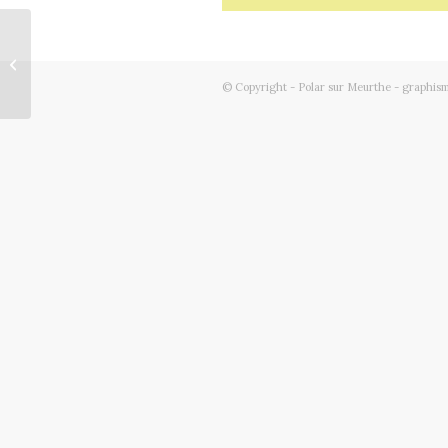
RABES François
© Copyright - Polar sur Meurthe - graphism