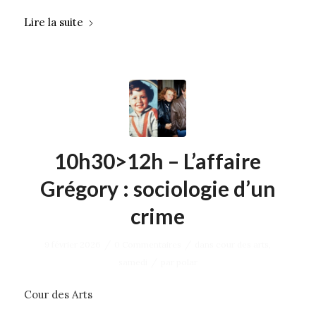
Lire la suite
10h30>12h – L’affaire
Grégory : sociologie d’un
crime
/
/
9 février 2026
0 Commentaires
dans
cour des arts
,
/
samedi
par
polar
Cour des Arts