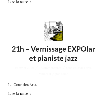
Lire la suite
21h – Vernissage EXPOlar
et pianiste jazz
/
/
9 février 2026
0 Commentaires
dans
cour des arts
,
/
vendredi
par
polar
La Cour des Arts
Lire la suite