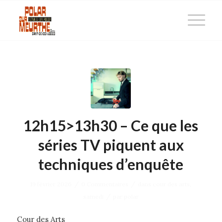
12h15>13h30 – Ce que les
séries TV piquent aux
techniques d’enquête
/
/
19 février 2026
0 Commentaires
dans
cour des arts
,
/
samedi
par
polar
Cour des Arts